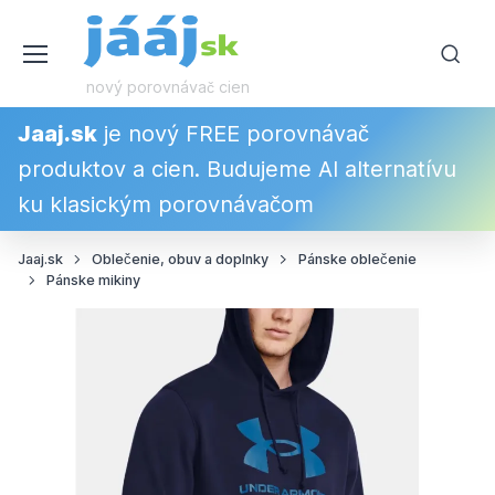
nový porovnávač cien
Jaaj.sk
je nový FREE porovnávač
produktov a cien. Budujeme AI alternatívu
ku klasickým porovnávačom
Jaaj.sk
Oblečenie, obuv a doplnky
Pánske oblečenie
Pánske mikiny