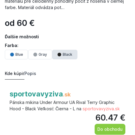
materiálu pre celodenný pohodlný pocit z nosenia v čiernej
farbe. Materiál odvádza pot…
od
60
€
Ďalšie možnosti
Farba:
Blue
Gray
Black
Kde kúpiť
Popis
sportovavyziva
.sk
Pánska mikina Under Armour UA Rival Terry Graphic
Hood - Black Veľkosť: Čierna - L na
sportovavyziva.sk
60.47 €
Do obchodu