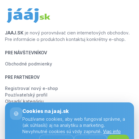
JAAJ.SK
je nový porovnávač cien internetových obchodov.
Pre informácie o produktoch kontaktuj konkrétny e-shop.
PRE NÁVŠTEVNÍKOV
Obchodné podmienky
PRE PARTNEROV
Registrovať nový e-shop
Používateľský profil
Obsadiť kategóriu
Cookies na jaaj.sk
🍪
O JÁÁJ.SK
Používame cookies, aby web fungoval správne, a
(ak súhlasíš) aj na analytiku a marketing.
O Nás
Nevyhnutné cookies sú vždy zapnuté.
Viac info
Kontakt
© 2026 JAAJ.SK. Všetky práva vyhradené.