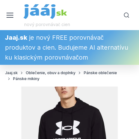
nový porovnávač cien
Jaaj.sk
je nový FREE porovnávač
produktov a cien. Budujeme AI alternatívu
ku klasickým porovnávačom
Jaaj.sk
Oblečenie, obuv a doplnky
Pánske oblečenie
Pánske mikiny